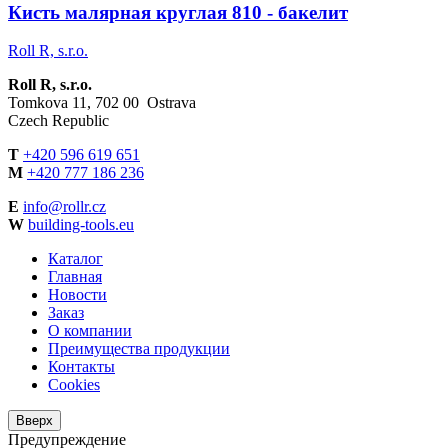
Кисть малярная круглая 810 - бакелит
Roll R, s.r.o.
Roll R, s.r.o.
Tomkova 11, 702 00 Ostrava
Czech Republic
T
+420 596 619 651
M
+420 777 186 236
Е
info@rollr.cz
W
building-tools.eu
Каталог
Главная
Новости
Заказ
О компании
Преимущества продукции
Контакты
Cookies
Вверх
Предупреждение