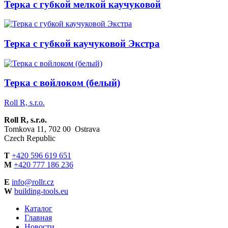
Терка с губкой мелкой каучуковой
Терка с губкой каучуковой Экстра
Терка с войлоком (белый)
Roll R, s.r.o.
Roll R, s.r.o.
Tomkova 11, 702 00 Ostrava
Czech Republic
T
+420 596 619 651
M
+420 777 186 236
Е
info@rollr.cz
W
building-tools.eu
Каталог
Главная
Новости