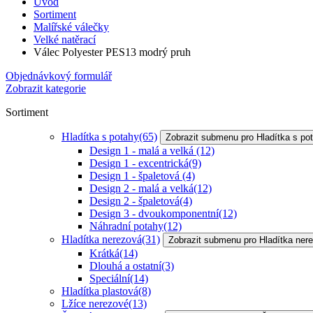
Úvod
Sortiment
Malířské válečky
Velké natěrací
Válec Polyester PES13 modrý pruh
Objednávkový formulář
Zobrazit kategorie
Sortiment
Hladítka s potahy
(65)
Zobrazit submenu pro Hladítka s po
Design 1 - malá a velká
(12)
Design 1 - excentrická
(9)
Design 1 - špaletová
(4)
Design 2 - malá a velká
(12)
Design 2 - špaletová
(4)
Design 3 - dvoukomponentní
(12)
Náhradní potahy
(12)
Hladítka nerezová
(31)
Zobrazit submenu pro Hladítka ner
Krátká
(14)
Dlouhá a ostatní
(3)
Speciální
(14)
Hladítka plastová
(8)
Lžíce nerezové
(13)