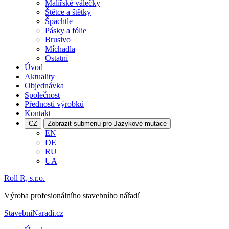
Malířské válečky
Štětce a štětky
Špachtle
Pásky a fólie
Brusivo
Míchadla
Ostatní
Úvod
Aktuality
Objednávka
Společnost
Přednosti výrobků
Kontakt
CZ
Zobrazit submenu pro Jazykové mutace
EN
DE
RU
UA
Roll R, s.r.o.
Výroba profesionálního stavebního nářadí
StavebniNaradi.cz