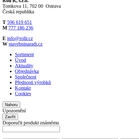
Roll R, s.r.o.
Tomkova 11, 702 00 Ostrava
Česká republika
T
596 619 651
M
777 186 236
E
info@rollr.cz
W
stavebninaradi.cz
Sortiment
Úvod
Aktuality
Objednávka
Společnost
Přednosti výrobků
Kontakt
Cookies
Nahoru
Upozornění
Zavřít
Doporučit produkt známému