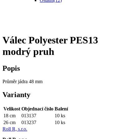
Ostatní
(12)
Válec Polyester PES13
modrý pruh
Popis
Průměr jádra 48 mm
Varianty
Velikost
Objednací číslo
Balení
18 cm
013137
10 ks
26 cm
013237
10 ks
Roll R, s.r.o.