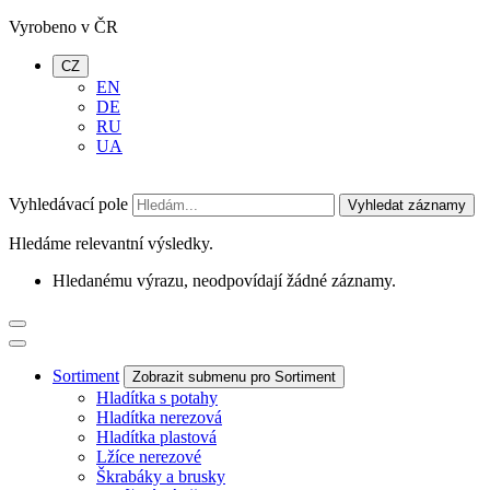
Vyrobeno v ČR
CZ
EN
DE
RU
UA
Vyhledávací pole
Vyhledat záznamy
Hledáme relevantní výsledky.
Hledanému výrazu, neodpovídají žádné záznamy.
Sortiment
Zobrazit submenu pro Sortiment
Hladítka s potahy
Hladítka nerezová
Hladítka plastová
Lžíce nerezové
Škrabáky a brusky