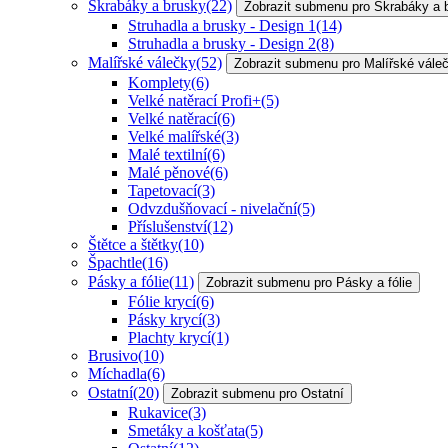
Škrabáky a brusky
(22)
Zobrazit submenu pro Škrabáky a 
Struhadla a brusky - Design 1
(14)
Struhadla a brusky - Design 2
(8)
Malířské válečky
(52)
Zobrazit submenu pro Malířské vále
Komplety
(6)
Velké natěrací Profi+
(5)
Velké natěrací
(6)
Velké malířské
(3)
Malé textilní
(6)
Malé pěnové
(6)
Tapetovací
(3)
Odvzdušňovací - nivelační
(5)
Příslušenství
(12)
Štětce a štětky
(10)
Špachtle
(16)
Pásky a fólie
(11)
Zobrazit submenu pro Pásky a fólie
Fólie krycí
(6)
Pásky krycí
(3)
Plachty krycí
(1)
Brusivo
(10)
Míchadla
(6)
Ostatní
(20)
Zobrazit submenu pro Ostatní
Rukavice
(3)
Smetáky a košťata
(5)