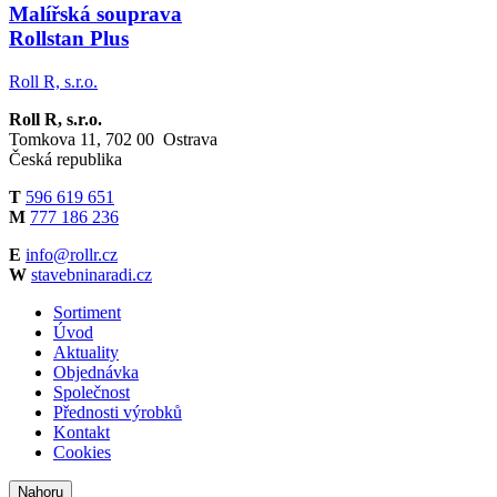
Malířská souprava
Rollstan Plus
Roll R, s.r.o.
Roll R, s.r.o.
Tomkova 11, 702 00 Ostrava
Česká republika
T
596 619 651
M
777 186 236
E
info@rollr.cz
W
stavebninaradi.cz
Sortiment
Úvod
Aktuality
Objednávka
Společnost
Přednosti výrobků
Kontakt
Cookies
Nahoru