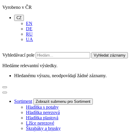
Vyrobeno v ČR
CZ
EN
DE
RU
UA
Vyhledávací pole
Vyhledat záznamy
Hledáme relevantní výsledky.
Hledanému výrazu, neodpovídají žádné záznamy.
Sortiment
Zobrazit submenu pro Sortiment
Hladítka s potahy
Hladítka nerezová
Hladítka plastová
Lžíce nerezové
Škrabáky a brusky