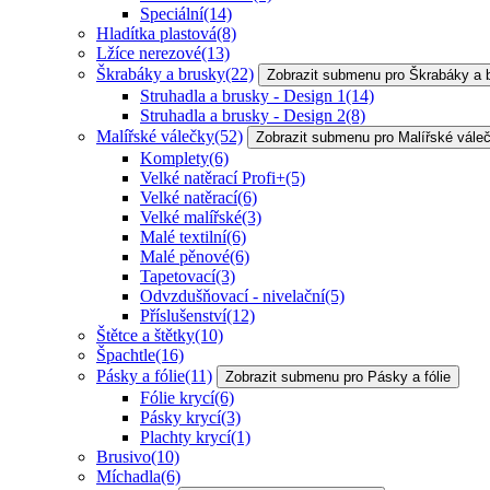
Speciální
(14)
Hladítka plastová
(8)
Lžíce nerezové
(13)
Škrabáky a brusky
(22)
Zobrazit submenu pro Škrabáky a 
Struhadla a brusky - Design 1
(14)
Struhadla a brusky - Design 2
(8)
Malířské válečky
(52)
Zobrazit submenu pro Malířské vále
Komplety
(6)
Velké natěrací Profi+
(5)
Velké natěrací
(6)
Velké malířské
(3)
Malé textilní
(6)
Malé pěnové
(6)
Tapetovací
(3)
Odvzdušňovací - nivelační
(5)
Příslušenství
(12)
Štětce a štětky
(10)
Špachtle
(16)
Pásky a fólie
(11)
Zobrazit submenu pro Pásky a fólie
Fólie krycí
(6)
Pásky krycí
(3)
Plachty krycí
(1)
Brusivo
(10)
Míchadla
(6)