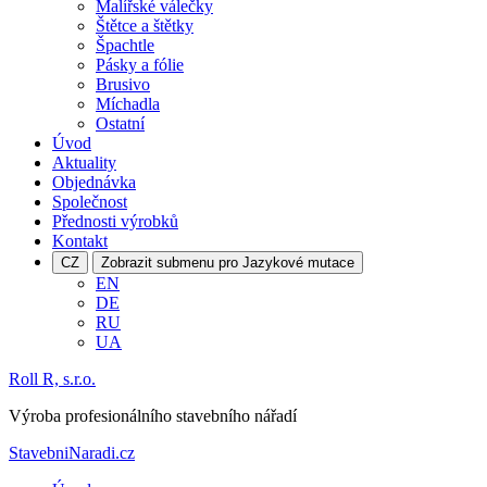
Malířské válečky
Štětce a štětky
Špachtle
Pásky a fólie
Brusivo
Míchadla
Ostatní
Úvod
Aktuality
Objednávka
Společnost
Přednosti výrobků
Kontakt
CZ
Zobrazit submenu pro Jazykové mutace
EN
DE
RU
UA
Roll R, s.r.o.
Výroba profesionálního stavebního nářadí
StavebniNaradi.cz