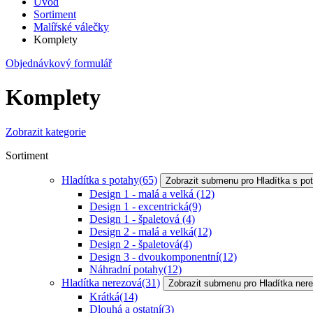
Úvod
Sortiment
Malířské válečky
Komplety
Objednávkový formulář
Komplety
Zobrazit kategorie
Sortiment
Hladítka s potahy
(65)
Zobrazit submenu pro Hladítka s po
Design 1 - malá a velká
(12)
Design 1 - excentrická
(9)
Design 1 - špaletová
(4)
Design 2 - malá a velká
(12)
Design 2 - špaletová
(4)
Design 3 - dvoukomponentní
(12)
Náhradní potahy
(12)
Hladítka nerezová
(31)
Zobrazit submenu pro Hladítka ner
Krátká
(14)
Dlouhá a ostatní
(3)