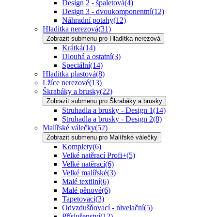
Design 2 - špaletová
(4)
Design 3 - dvoukomponentní
(12)
Náhradní potahy
(12)
Hladítka nerezová
(31)
Zobrazit submenu pro Hladítka nerezová
Krátká
(14)
Dlouhá a ostatní
(3)
Speciální
(14)
Hladítka plastová
(8)
Lžíce nerezové
(13)
Škrabáky a brusky
(22)
Zobrazit submenu pro Škrabáky a brusky
Struhadla a brusky - Design 1
(14)
Struhadla a brusky - Design 2
(8)
Malířské válečky
(52)
Zobrazit submenu pro Malířské válečky
Komplety
(6)
Velké natěrací Profi+
(5)
Velké natěrací
(6)
Velké malířské
(3)
Malé textilní
(6)
Malé pěnové
(6)
Tapetovací
(3)
Odvzdušňovací - nivelační
(5)
Příslušenství
(12)