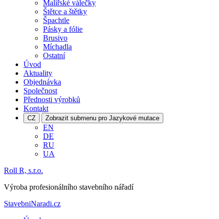
Malířské válečky
Štětce a štětky
Špachtle
Pásky a fólie
Brusivo
Míchadla
Ostatní
Úvod
Aktuality
Objednávka
Společnost
Přednosti výrobků
Kontakt
CZ
Zobrazit submenu pro Jazykové mutace
EN
DE
RU
UA
Roll R, s.r.o.
Výroba profesionálního stavebního nářadí
StavebniNaradi.cz