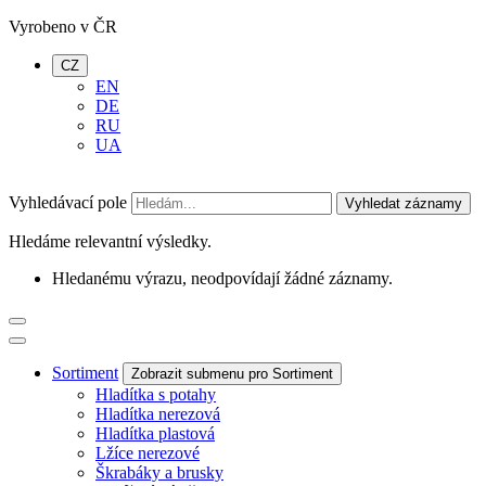
Vyrobeno v ČR
CZ
EN
DE
RU
UA
Vyhledávací pole
Vyhledat záznamy
Hledáme relevantní výsledky.
Hledanému výrazu, neodpovídají žádné záznamy.
Sortiment
Zobrazit submenu pro Sortiment
Hladítka s potahy
Hladítka nerezová
Hladítka plastová
Lžíce nerezové
Škrabáky a brusky