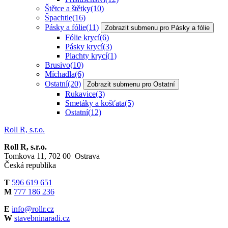
Štětce a štětky
(10)
Špachtle
(16)
Pásky a fólie
(11)
Zobrazit submenu pro Pásky a fólie
Fólie krycí
(6)
Pásky krycí
(3)
Plachty krycí
(1)
Brusivo
(10)
Míchadla
(6)
Ostatní
(20)
Zobrazit submenu pro Ostatní
Rukavice
(3)
Smetáky a košťata
(5)
Ostatní
(12)
Roll R, s.r.o.
Roll R, s.r.o.
Tomkova 11, 702 00 Ostrava
Česká republika
T
596 619 651
M
777 186 236
E
info@rollr.cz
W
stavebninaradi.cz