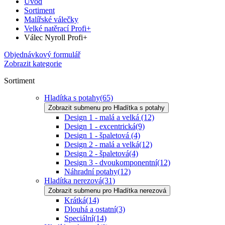
Úvod
Sortiment
Malířské válečky
Velké natěrací Profi+
Válec Nyroll Profi+
Objednávkový formulář
Zobrazit kategorie
Sortiment
Hladítka s potahy
(65)
Zobrazit submenu pro Hladítka s potahy
Design 1 - malá a velká
(12)
Design 1 - excentrická
(9)
Design 1 - špaletová
(4)
Design 2 - malá a velká
(12)
Design 2 - špaletová
(4)
Design 3 - dvoukomponentní
(12)
Náhradní potahy
(12)
Hladítka nerezová
(31)
Zobrazit submenu pro Hladítka nerezová
Krátká
(14)
Dlouhá a ostatní
(3)
Speciální
(14)