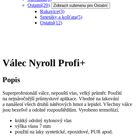
Ostatní
(20)
Zobrazit submenu pro Ostatní
Rukavice
(3)
Smetáky a košťata
(5)
Ostatní
(12)
Válec Nyroll Profi+
Popis
Superprofesionálí válce, nepouští vlas, velký průměr. Použití
na nejnáročnější průmyslové aplikace. Vhodné na lakování
a nanášení všech druhů nátěrových hmot a lepidel. Všechny válce
jsou bezešvé a odolné rozpouštědlům. Vyrobeno termofúzí.
krátký odolný nylonový vlas
výška vlasu 7 mm
použití na laky syntetické, epoxidové, PUR apod.