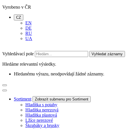
Vyrobeno v ČR
CZ
EN
DE
RU
UA
Vyhledávací pole
Vyhledat záznamy
Hledáme relevantní výsledky.
Hledanému výrazu, neodpovídají žádné záznamy.
Sortiment
Zobrazit submenu pro Sortiment
Hladítka s potahy
Hladítka nerezová
Hladítka plastová
Lžíce nerezové
Škrabáky a brusky