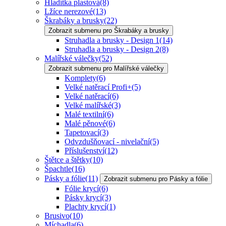
Hladítka plastová
(8)
Lžíce nerezové
(13)
Škrabáky a brusky
(22)
Zobrazit submenu pro Škrabáky a brusky
Struhadla a brusky - Design 1
(14)
Struhadla a brusky - Design 2
(8)
Malířské válečky
(52)
Zobrazit submenu pro Malířské válečky
Komplety
(6)
Velké natěrací Profi+
(5)
Velké natěrací
(6)
Velké malířské
(3)
Malé textilní
(6)
Malé pěnové
(6)
Tapetovací
(3)
Odvzdušňovací - nivelační
(5)
Příslušenství
(12)
Štětce a štětky
(10)
Špachtle
(16)
Pásky a fólie
(11)
Zobrazit submenu pro Pásky a fólie
Fólie krycí
(6)
Pásky krycí
(3)
Plachty krycí
(1)
Brusivo
(10)
Míchadla
(6)