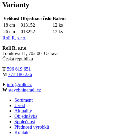
Varianty
Velikost
Objednací číslo
Balení
18 cm
013152
12 ks
26 cm
013252
12 ks
Roll R, s.r.o.
Roll R, s.r.o.
Tomkova 11, 702 00 Ostrava
Česká republika
T
596 619 651
M
777 186 236
E
info@rollr.cz
W
stavebninaradi.cz
Sortiment
Úvod
Aktuality
Objednávka
Společnost
Přednosti výrobků
Kontakt