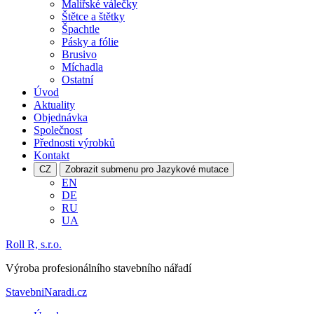
Malířské válečky
Štětce a štětky
Špachtle
Pásky a fólie
Brusivo
Míchadla
Ostatní
Úvod
Aktuality
Objednávka
Společnost
Přednosti výrobků
Kontakt
CZ
Zobrazit submenu pro Jazykové mutace
EN
DE
RU
UA
Roll R, s.r.o.
Výroba profesionálního stavebního nářadí
StavebniNaradi.cz