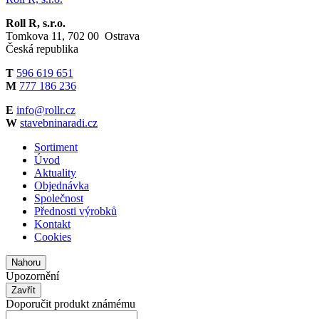
Roll R, s.r.o.
Tomkova 11, 702 00 Ostrava
Česká republika
T
596 619 651
M
777 186 236
E
info@rollr.cz
W
stavebninaradi.cz
Sortiment
Úvod
Aktuality
Objednávka
Společnost
Přednosti výrobků
Kontakt
Cookies
Nahoru
Upozornění
Zavřít
Doporučit produkt známému