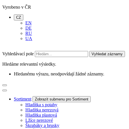
Vyrobeno v ČR
CZ
EN
DE
RU
UA
Vyhledávací pole
Vyhledat záznamy
Hledáme relevantní výsledky.
Hledanému výrazu, neodpovídají žádné záznamy.
Sortiment
Zobrazit submenu pro Sortiment
Hladítka s potahy
Hladítka nerezová
Hladítka plastová
Lžíce nerezové
Škrabáky a brusky