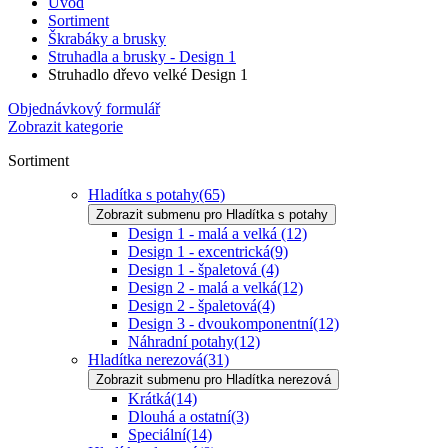
Úvod
Sortiment
Škrabáky a brusky
Struhadla a brusky - Design 1
Struhadlo dřevo velké Design 1
Objednávkový formulář
Zobrazit kategorie
Sortiment
Hladítka s potahy
(65)
Zobrazit submenu pro Hladítka s potahy
Design 1 - malá a velká
(12)
Design 1 - excentrická
(9)
Design 1 - špaletová
(4)
Design 2 - malá a velká
(12)
Design 2 - špaletová
(4)
Design 3 - dvoukomponentní
(12)
Náhradní potahy
(12)
Hladítka nerezová
(31)
Zobrazit submenu pro Hladítka nerezová
Krátká
(14)
Dlouhá a ostatní
(3)
Speciální
(14)