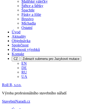
Malířské válečky
Štětce a štětky
Špachtle
Pásky a fólie
Brusivo
Míchadla
Ostatní
Úvod
Aktuality
Objednávka
Společnost
Přednosti výrobků
Kontakt
CZ
Zobrazit submenu pro Jazykové mutace
EN
DE
RU
UA
Roll R, s.r.o.
Výroba profesionálního stavebního nářadí
StavebniNaradi.cz