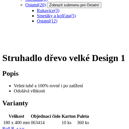
Ostatní
(20)
Zobrazit submenu pro Ostatní
Rukavice
(3)
Smetáky a košťata
(5)
Ostatní
(12)
Struhadlo dřevo velké Design 1
Popis
Velmi tuhé a 100% rovné i po zatížení
Odolává vlhkosti
Varianty
Velikost
Objednací číslo
Karton
Paleta
180 x 400 mm
063414
10 ks
360 ks
Roll R, s.r.o.