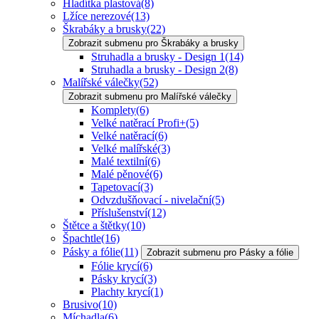
Hladítka plastová
(8)
Lžíce nerezové
(13)
Škrabáky a brusky
(22)
Zobrazit submenu pro Škrabáky a brusky
Struhadla a brusky - Design 1
(14)
Struhadla a brusky - Design 2
(8)
Malířské válečky
(52)
Zobrazit submenu pro Malířské válečky
Komplety
(6)
Velké natěrací Profi+
(5)
Velké natěrací
(6)
Velké malířské
(3)
Malé textilní
(6)
Malé pěnové
(6)
Tapetovací
(3)
Odvzdušňovací - nivelační
(5)
Příslušenství
(12)
Štětce a štětky
(10)
Špachtle
(16)
Pásky a fólie
(11)
Zobrazit submenu pro Pásky a fólie
Fólie krycí
(6)
Pásky krycí
(3)
Plachty krycí
(1)
Brusivo
(10)
Míchadla
(6)