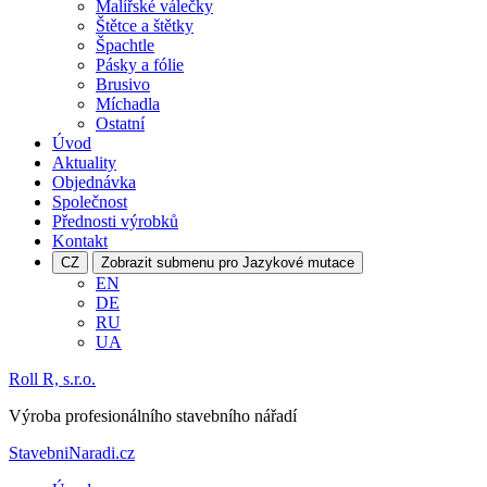
Malířské válečky
Štětce a štětky
Špachtle
Pásky a fólie
Brusivo
Míchadla
Ostatní
Úvod
Aktuality
Objednávka
Společnost
Přednosti výrobků
Kontakt
CZ
Zobrazit submenu pro Jazykové mutace
EN
DE
RU
UA
Roll R, s.r.o.
Výroba profesionálního stavebního nářadí
StavebniNaradi.cz