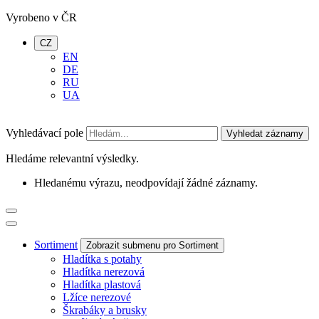
Vyrobeno v ČR
CZ
EN
DE
RU
UA
Vyhledávací pole
Vyhledat záznamy
Hledáme relevantní výsledky.
Hledanému výrazu, neodpovídají žádné záznamy.
Sortiment
Zobrazit submenu pro Sortiment
Hladítka s potahy
Hladítka nerezová
Hladítka plastová
Lžíce nerezové
Škrabáky a brusky