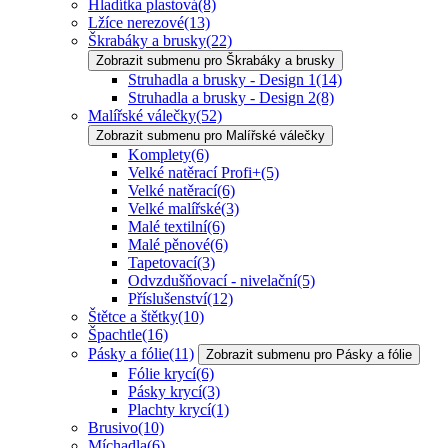
Hladítka plastová
(8)
Lžíce nerezové
(13)
Škrabáky a brusky
(22)
Zobrazit submenu pro Škrabáky a brusky
Struhadla a brusky - Design 1
(14)
Struhadla a brusky - Design 2
(8)
Malířské válečky
(52)
Zobrazit submenu pro Malířské válečky
Komplety
(6)
Velké natěrací Profi+
(5)
Velké natěrací
(6)
Velké malířské
(3)
Malé textilní
(6)
Malé pěnové
(6)
Tapetovací
(3)
Odvzdušňovací - nivelační
(5)
Příslušenství
(12)
Štětce a štětky
(10)
Špachtle
(16)
Pásky a fólie
(11)
Zobrazit submenu pro Pásky a fólie
Fólie krycí
(6)
Pásky krycí
(3)
Plachty krycí
(1)
Brusivo
(10)
Míchadla
(6)