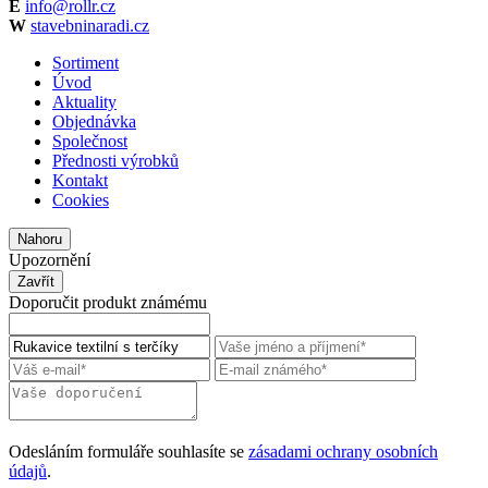
E
info@rollr.cz
W
stavebninaradi.cz
Sortiment
Úvod
Aktuality
Objednávka
Společnost
Přednosti výrobků
Kontakt
Cookies
Nahoru
Upozornění
Zavřít
Doporučit produkt známému
Odesláním formuláře souhlasíte se
zásadami ochrany osobních
údajů
.