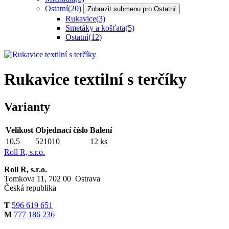
Ostatní
(20)
Zobrazit submenu pro Ostatní
Rukavice
(3)
Smetáky a košťata
(5)
Ostatní
(12)
Rukavice textilní s terčíky
Varianty
Velikost
Objednací číslo
Balení
10,5
521010
12 ks
Roll R, s.r.o.
Roll R, s.r.o.
Tomkova 11, 702 00 Ostrava
Česká republika
T
596 619 651
M
777 186 236