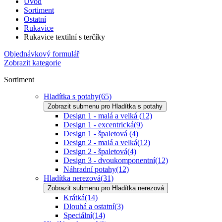
Úvod
Sortiment
Ostatní
Rukavice
Rukavice textilní s terčíky
Objednávkový formulář
Zobrazit kategorie
Sortiment
Hladítka s potahy
(65)
Zobrazit submenu pro Hladítka s potahy
Design 1 - malá a velká
(12)
Design 1 - excentrická
(9)
Design 1 - špaletová
(4)
Design 2 - malá a velká
(12)
Design 2 - špaletová
(4)
Design 3 - dvoukomponentní
(12)
Náhradní potahy
(12)
Hladítka nerezová
(31)
Zobrazit submenu pro Hladítka nerezová
Krátká
(14)
Dlouhá a ostatní
(3)
Speciální
(14)