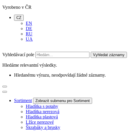
Vyrobeno v ČR
CZ
EN
DE
RU
UA
Vyhledávací pole
Vyhledat záznamy
Hledáme relevantní výsledky.
Hledanému výrazu, neodpovídají žádné záznamy.
Sortiment
Zobrazit submenu pro Sortiment
Hladítka s potahy
Hladítka nerezová
Hladítka plastová
Lžíce nerezové
Škrabáky a brusky