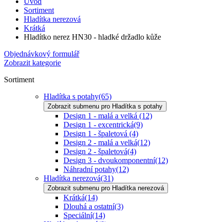
Úvod
Sortiment
Hladítka nerezová
Krátká
Hladítko nerez HN30 - hladké držadlo kůže
Objednávkový formulář
Zobrazit kategorie
Sortiment
Hladítka s potahy
(65)
Zobrazit submenu pro Hladítka s potahy
Design 1 - malá a velká
(12)
Design 1 - excentrická
(9)
Design 1 - špaletová
(4)
Design 2 - malá a velká
(12)
Design 2 - špaletová
(4)
Design 3 - dvoukomponentní
(12)
Náhradní potahy
(12)
Hladítka nerezová
(31)
Zobrazit submenu pro Hladítka nerezová
Krátká
(14)
Dlouhá a ostatní
(3)
Speciální
(14)