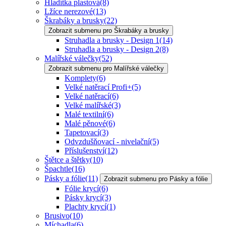
Hladítka plastová
(8)
Lžíce nerezové
(13)
Škrabáky a brusky
(22)
Zobrazit submenu pro Škrabáky a brusky
Struhadla a brusky - Design 1
(14)
Struhadla a brusky - Design 2
(8)
Malířské válečky
(52)
Zobrazit submenu pro Malířské válečky
Komplety
(6)
Velké natěrací Profi+
(5)
Velké natěrací
(6)
Velké malířské
(3)
Malé textilní
(6)
Malé pěnové
(6)
Tapetovací
(3)
Odvzdušňovací - nivelační
(5)
Příslušenství
(12)
Štětce a štětky
(10)
Špachtle
(16)
Pásky a fólie
(11)
Zobrazit submenu pro Pásky a fólie
Fólie krycí
(6)
Pásky krycí
(3)
Plachty krycí
(1)
Brusivo
(10)
Míchadla
(6)