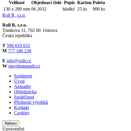
Velikost
Objednací číslo
Popis
Karton
Paleta
130 x 280 mm
06 2032
hladké
25 ks
900 ks
Roll R, s.r.o.
Roll R, s.r.o.
Tomkova 11, 702 00 Ostrava
Česká republika
T
596 619 651
M
777 186 236
E
info@rollr.cz
W
stavebninaradi.cz
Sortiment
Úvod
Aktuality
Objednávka
Společnost
Přednosti výrobků
Kontakt
Cookies
Nahoru
Upozornění