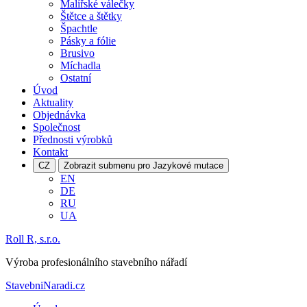
Malířské válečky
Štětce a štětky
Špachtle
Pásky a fólie
Brusivo
Míchadla
Ostatní
Úvod
Aktuality
Objednávka
Společnost
Přednosti výrobků
Kontakt
CZ
Zobrazit submenu pro Jazykové mutace
EN
DE
RU
UA
Roll R, s.r.o.
Výroba profesionálního stavebního nářadí
StavebniNaradi.cz