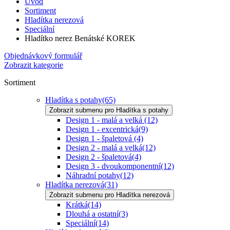
Úvod
Sortiment
Hladítka nerezová
Speciální
Hladítko nerez Benátské KOREK
Objednávkový formulář
Zobrazit kategorie
Sortiment
Hladítka s potahy
(65)
Zobrazit submenu pro Hladítka s potahy
Design 1 - malá a velká
(12)
Design 1 - excentrická
(9)
Design 1 - špaletová
(4)
Design 2 - malá a velká
(12)
Design 2 - špaletová
(4)
Design 3 - dvoukomponentní
(12)
Náhradní potahy
(12)
Hladítka nerezová
(31)
Zobrazit submenu pro Hladítka nerezová
Krátká
(14)
Dlouhá a ostatní
(3)
Speciální
(14)