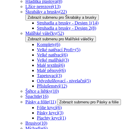
Hladítka plastová
(8)
Lžíce nerezové
(13)
Škrabáky a brusky
(22)
Zobrazit submenu pro Škrabáky a brusky
Struhadla a brusky - Design 1
(14)
Struhadla a brusky - Design 2
(8)
Malířské válečky
(52)
Zobrazit submenu pro Malířské válečky
Komplety
(6)
Velké natěrací Profi+
(5)
Velké natěrací
(6)
Velké malířské
(3)
Malé textilní
(6)
Malé pěnové
(6)
Tapetovací
(3)
Odvzdušňovací - nivelační
(5)
Příslušenství
(12)
Štětce a štětky
(10)
Špachtle
(16)
Pásky a fólie
(11)
Zobrazit submenu pro Pásky a fólie
Fólie krycí
(6)
Pásky krycí
(3)
Plachty krycí
(1)
Brusivo
(10)
Míchadla
(6)