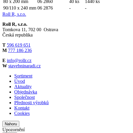
80 x 200 mm
06 2860
40 ks
1440 ks
90/110 x 240 mm
06 2876
-
-
Roll R, s.r.o.
Roll R, s.r.o.
Tomkova 11, 702 00 Ostrava
Česká republika
T
596 619 651
M
777 186 236
E
info@rollr.cz
W
stavebninaradi.cz
Sortiment
Úvod
Aktuality
Objednávka
Společnost
Přednosti výrobků
Kontakt
Cookies
Nahoru
Upozornění