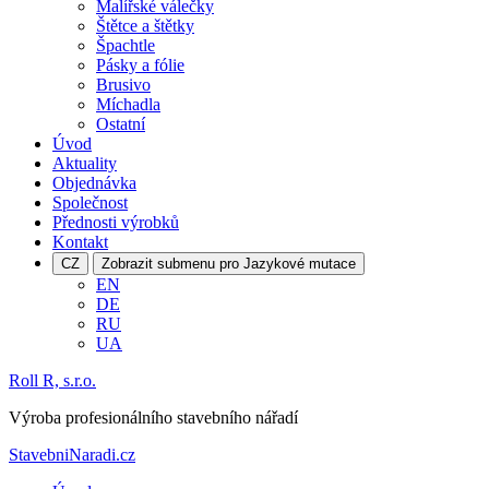
Malířské válečky
Štětce a štětky
Špachtle
Pásky a fólie
Brusivo
Míchadla
Ostatní
Úvod
Aktuality
Objednávka
Společnost
Přednosti výrobků
Kontakt
CZ
Zobrazit submenu pro Jazykové mutace
EN
DE
RU
UA
Roll R, s.r.o.
Výroba profesionálního stavebního nářadí
StavebniNaradi.cz