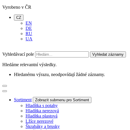
Vyrobeno v ČR
CZ
EN
DE
RU
UA
Vyhledávací pole
Vyhledat záznamy
Hledáme relevantní výsledky.
Hledanému výrazu, neodpovídají žádné záznamy.
Sortiment
Zobrazit submenu pro Sortiment
Hladítka s potahy
Hladítka nerezová
Hladítka plastová
Lžíce nerezové
Škrabáky a brusky