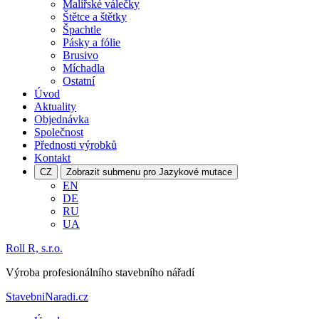
Malířské válečky
Štětce a štětky
Špachtle
Pásky a fólie
Brusivo
Míchadla
Ostatní
Úvod
Aktuality
Objednávka
Společnost
Přednosti výrobků
Kontakt
CZ
Zobrazit submenu pro Jazykové mutace
EN
DE
RU
UA
Roll R, s.r.o.
Výroba profesionálního stavebního nářadí
StavebniNaradi.cz