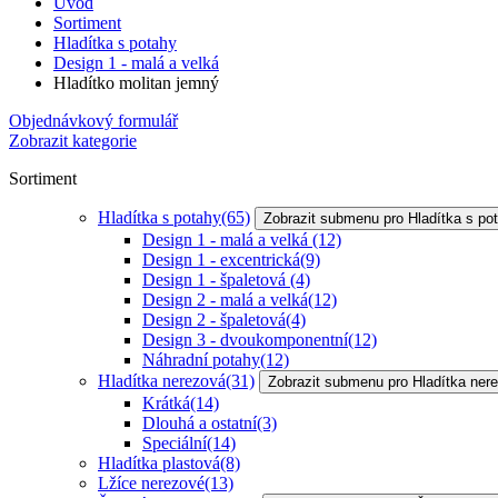
Úvod
Sortiment
Hladítka s potahy
Design 1 - malá a velká
Hladítko molitan jemný
Objednávkový formulář
Zobrazit kategorie
Sortiment
Hladítka s potahy
(65)
Zobrazit submenu pro Hladítka s po
Design 1 - malá a velká
(12)
Design 1 - excentrická
(9)
Design 1 - špaletová
(4)
Design 2 - malá a velká
(12)
Design 2 - špaletová
(4)
Design 3 - dvoukomponentní
(12)
Náhradní potahy
(12)
Hladítka nerezová
(31)
Zobrazit submenu pro Hladítka ner
Krátká
(14)
Dlouhá a ostatní
(3)
Speciální
(14)
Hladítka plastová
(8)
Lžíce nerezové
(13)