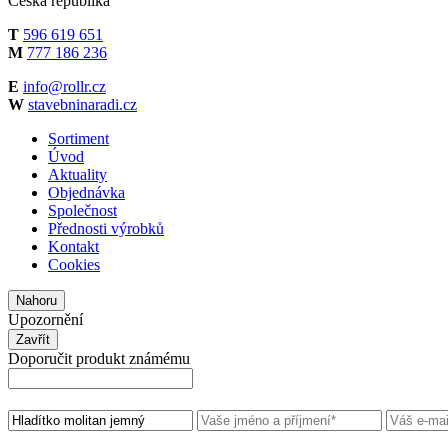
Česká republika
T
596 619 651
M
777 186 236
E
info@rollr.cz
W
stavebninaradi.cz
Sortiment
Úvod
Aktuality
Objednávka
Společnost
Přednosti výrobků
Kontakt
Cookies
Nahoru
Upozornění
Zavřít
Doporučit produkt známému