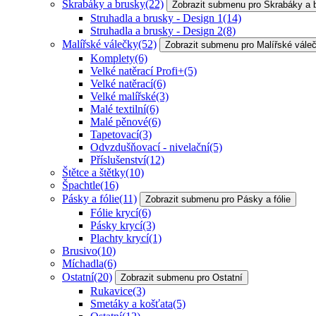
Škrabáky a brusky
(22)
Zobrazit submenu pro Škrabáky a 
Struhadla a brusky - Design 1
(14)
Struhadla a brusky - Design 2
(8)
Malířské válečky
(52)
Zobrazit submenu pro Malířské vále
Komplety
(6)
Velké natěrací Profi+
(5)
Velké natěrací
(6)
Velké malířské
(3)
Malé textilní
(6)
Malé pěnové
(6)
Tapetovací
(3)
Odvzdušňovací - nivelační
(5)
Příslušenství
(12)
Štětce a štětky
(10)
Špachtle
(16)
Pásky a fólie
(11)
Zobrazit submenu pro Pásky a fólie
Fólie krycí
(6)
Pásky krycí
(3)
Plachty krycí
(1)
Brusivo
(10)
Míchadla
(6)
Ostatní
(20)
Zobrazit submenu pro Ostatní
Rukavice
(3)
Smetáky a košťata
(5)