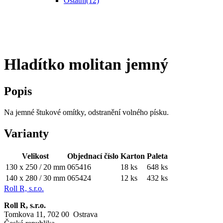
Ostatní
(12)
Hladítko molitan jemný
Popis
Na jemné štukové omítky, odstranění volného písku.
Varianty
Velikost
Objednací číslo
Karton
Paleta
130 x 250 / 20 mm
065416
18 ks
648 ks
140 x 280 / 30 mm
065424
12 ks
432 ks
Roll R, s.r.o.
Roll R, s.r.o.
Tomkova 11, 702 00 Ostrava