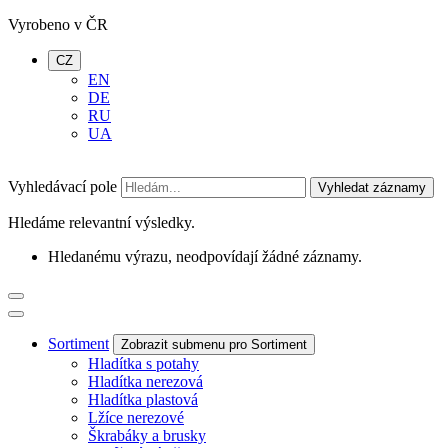
Vyrobeno v ČR
CZ
EN
DE
RU
UA
Vyhledávací pole
Vyhledat záznamy
Hledáme relevantní výsledky.
Hledanému výrazu, neodpovídají žádné záznamy.
Sortiment
Zobrazit submenu pro Sortiment
Hladítka s potahy
Hladítka nerezová
Hladítka plastová
Lžíce nerezové
Škrabáky a brusky