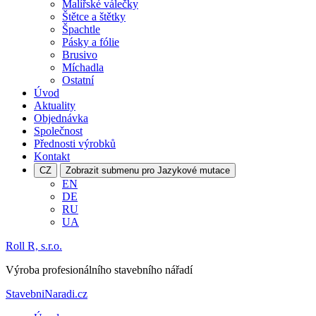
Malířské válečky
Štětce a štětky
Špachtle
Pásky a fólie
Brusivo
Míchadla
Ostatní
Úvod
Aktuality
Objednávka
Společnost
Přednosti výrobků
Kontakt
CZ
Zobrazit submenu pro Jazykové mutace
EN
DE
RU
UA
Roll R, s.r.o.
Výroba profesionálního stavebního nářadí
StavebniNaradi.cz