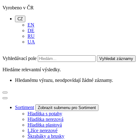
Vyrobeno v ČR
CZ
EN
DE
RU
UA
Vyhledávací pole
Vyhledat záznamy
Hledáme relevantní výsledky.
Hledanému výrazu, neodpovídají žádné záznamy.
Sortiment
Zobrazit submenu pro Sortiment
Hladítka s potahy
Hladítka nerezová
Hladítka plastová
Lžíce nerezové
Škrabáky a brusky