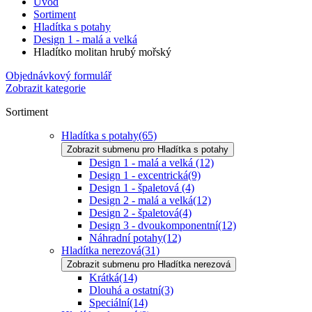
Úvod
Sortiment
Hladítka s potahy
Design 1 - malá a velká
Hladítko molitan hrubý mořský
Objednávkový formulář
Zobrazit kategorie
Sortiment
Hladítka s potahy
(65)
Zobrazit submenu pro Hladítka s potahy
Design 1 - malá a velká
(12)
Design 1 - excentrická
(9)
Design 1 - špaletová
(4)
Design 2 - malá a velká
(12)
Design 2 - špaletová
(4)
Design 3 - dvoukomponentní
(12)
Náhradní potahy
(12)
Hladítka nerezová
(31)
Zobrazit submenu pro Hladítka nerezová
Krátká
(14)
Dlouhá a ostatní
(3)
Speciální
(14)