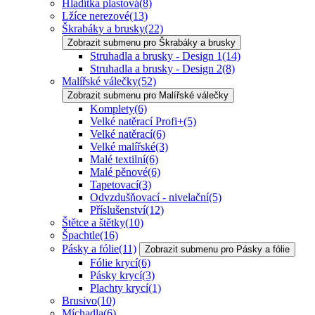
Hladítka plastová
(8)
Lžíce nerezové
(13)
Škrabáky a brusky
(22)
Zobrazit submenu pro Škrabáky a brusky
Struhadla a brusky - Design 1
(14)
Struhadla a brusky - Design 2
(8)
Malířské válečky
(52)
Zobrazit submenu pro Malířské válečky
Komplety
(6)
Velké natěrací Profi+
(5)
Velké natěrací
(6)
Velké malířské
(3)
Malé textilní
(6)
Malé pěnové
(6)
Tapetovací
(3)
Odvzdušňovací - nivelační
(5)
Příslušenství
(12)
Štětce a štětky
(10)
Špachtle
(16)
Pásky a fólie
(11)
Zobrazit submenu pro Pásky a fólie
Fólie krycí
(6)
Pásky krycí
(3)
Plachty krycí
(1)
Brusivo
(10)
Míchadla
(6)