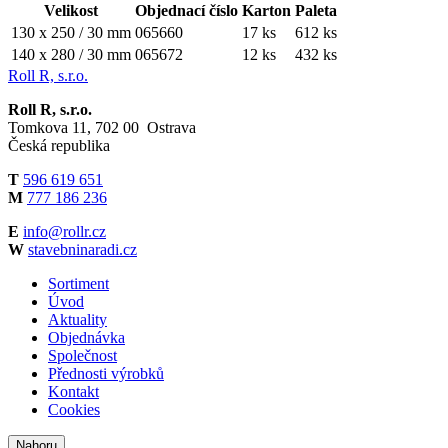
Velikost
Objednací číslo
Karton
Paleta
130 x 250 / 30 mm
065660
17 ks
612 ks
140 x 280 / 30 mm
065672
12 ks
432 ks
Roll R, s.r.o.
Roll R, s.r.o.
Tomkova 11, 702 00 Ostrava
Česká republika
T
596 619 651
M
777 186 236
E
info@rollr.cz
W
stavebninaradi.cz
Sortiment
Úvod
Aktuality
Objednávka
Společnost
Přednosti výrobků
Kontakt
Cookies
Nahoru