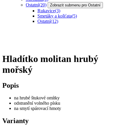
Ostatní
(20)
Zobrazit submenu pro Ostatní
Rukavice
(3)
Smetáky a košťata
(5)
Ostatní
(12)
Hladítko molitan hrubý
mořský
Popis
na hrubé štukové omítky
odstranění volného písku
na smytí spárovací hmoty
Varianty