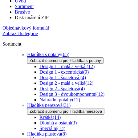
Úvod
Sortiment
Brusivo
Disk unášení ZIP
Objednávkový formulář
Zobrazit kategorie
Sortiment
Hladítka s potahy
(65)
Zobrazit submenu pro Hladítka s potahy
Design 1 - malá a velká
(12)
Design 1 - excentrická
(9)
Design 1 - špaletová
(4)
Design 2 - malá a velká
(12)
Design 2 - špaletová
(4)
Design 3 - dvoukomponentní
(12)
Náhradní potahy
(12)
Hladítka nerezová
(31)
Zobrazit submenu pro Hladítka nerezová
Krátká
(14)
Dlouhá a ostatní
(3)
Speciální
(14)
Hladítka plastová
(8)