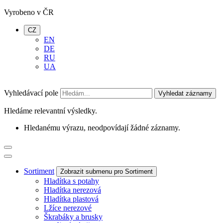
Vyrobeno v ČR
CZ
EN
DE
RU
UA
Vyhledávací pole
Vyhledat záznamy
Hledáme relevantní výsledky.
Hledanému výrazu, neodpovídají žádné záznamy.
Sortiment
Zobrazit submenu pro Sortiment
Hladítka s potahy
Hladítka nerezová
Hladítka plastová
Lžíce nerezové
Škrabáky a brusky