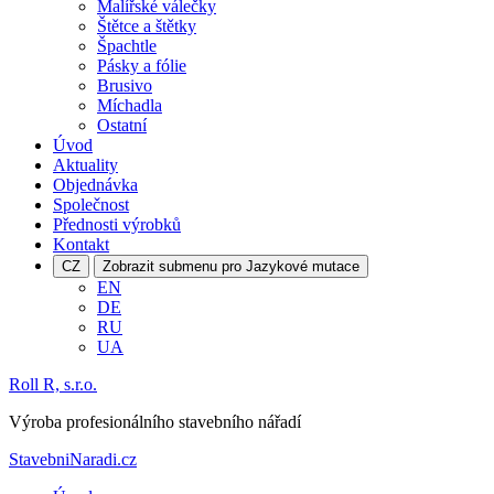
Malířské válečky
Štětce a štětky
Špachtle
Pásky a fólie
Brusivo
Míchadla
Ostatní
Úvod
Aktuality
Objednávka
Společnost
Přednosti výrobků
Kontakt
CZ
Zobrazit submenu pro Jazykové mutace
EN
DE
RU
UA
Roll R, s.r.o.
Výroba profesionálního stavebního nářadí
StavebniNaradi.cz