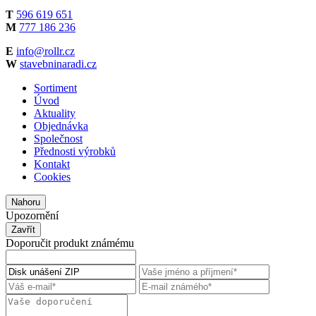
T
596 619 651
M
777 186 236
E
info@rollr.cz
W
stavebninaradi.cz
Sortiment
Úvod
Aktuality
Objednávka
Společnost
Přednosti výrobků
Kontakt
Cookies
Nahoru
Upozornění
Zavřít
Doporučit produkt známému