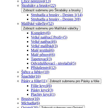
Lžíce nerezové
(13)
Škrabáky a brusky
(22)
Zobrazit submenu pro Škrabáky a brusky
Struhadla a brusky - Design 1
(14)
Struhadla a brusky - Design 2
(8)
Malířské válečky
(52)
Zobrazit submenu pro Malířské válečky
Komplety
(6)
Velké natěrací Profi+
(5)
Velké natěrací
(6)
Velké malířské
(3)
Malé textilní
(6)
Malé pěnové
(6)
Tapetovací
(3)
Odvzdušňovací - nivelační
(5)
Příslušenství
(12)
Štětce a štětky
(10)
Špachtle
(16)
Pásky a fólie
(11)
Zobrazit submenu pro Pásky a fólie
Fólie krycí
(6)
Pásky krycí
(3)
Plachty krycí
(1)
Brusivo
(10)
Míchadla
(6)
Ostatní
(20)
Zobrazit submenu pro Ostatní