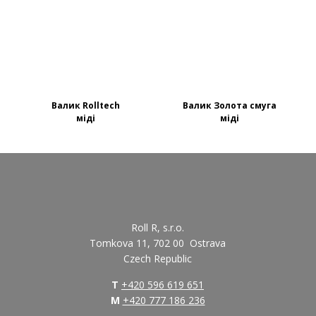
Валик Rolltech
Валик Золота смуга
міді
міді
Roll R, s.r.o.
Tomkova 11, 702 00 Ostrava
Czech Republic
T
+420 596 619 651
M
+420 777 186 236