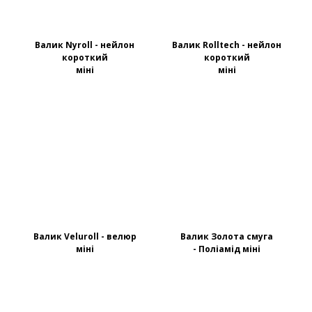
Валик Nyroll - нейлон
Валик Rolltech - нейлон
короткий
короткий
міні
міні
Валик Veluroll - велюр
Валик Золота смуга
міні
- Поліамід міні