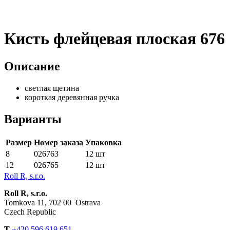
Кисть флейцевая плоская 676
Описание
светлая щетина
короткая деревянная ручка
Варианты
Размер
Номер заказа
Упаковка
8
026763
12 шт
12
026765
12 шт
Roll R, s.r.o.
Roll R, s.r.o.
Tomkova 11, 702 00 Ostrava
Czech Republic
T
+420 596 619 651