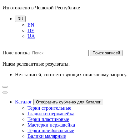
Изготовлено в Чешской Республике
RU
EN
DE
UA
Поле поиска
Поиск записей
Ищем релевантные результаты.
Нет записей, соответствующих поисковому запросу.
Каталог
Отобразить субменю для Каталог
Терки строительные
Гладилки нержавейка
Терки пластиковые
Мастерки нержавейка
Терки шлифовальные
Валики малярные