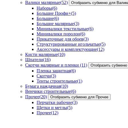
Валики малярные
(52)
Отобразить субменю для Валик
Наборы
(6)
Большие Профи+
(5)
Большие
(6)
Большие малярные
(3)
Минивалики текстильные
(6)
Минивалики поролон
(6)
Прикаточные для обоев
(3)
Структурированные игольчатые
(5)
Аксессуары и комплектующие
(12)
Кисти малярные
(10)
Шпатели
(16)
Скотчи малярные и пленки
(11)
Отобразить субменю 
Пленка защитная
(6)
Скотчи
(3)
Тенты строительные
(1)
Бумага наждачная
(10)
Венчики строительные
(6)
Прочее
(20)
Отобразить субменю для Прочее
Перчатки рабочие
(3)
Щетки и метлы
(5)
Прочее
(12)