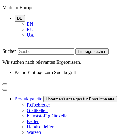
Made in Europe
DE
EN
RU
UA
Suchen
Einträge suchen
Wir suchen nach relevanten Ergebnissen.
Keine Einträge zum Suchbegriff.
Produktpalette
Untermenü anzeigen für Produktpalette
Reibebretter
Glättkellen
Kunststoff glättekelle
Kellen
Handschleifer
Walzen