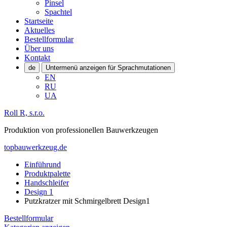
Pinsel
Spachtel
Startseite
Aktuelles
Bestellformular
Über uns
Kontakt
de
Untermenü anzeigen für Sprachmutationen
EN
RU
UA
Roll R, s.r.o.
Produktion von professionellen Bauwerkzeugen
topbauwerkzeug.de
Einführund
Produktpalette
Handschleifer
Design 1
Putzkratzer mit Schmirgelbrett Design1
Bestellformular