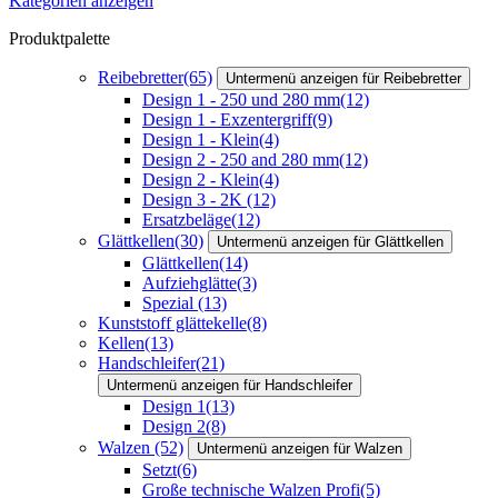
Kategorien anzeigen
Produktpalette
Reibebretter
(65)
Untermenü anzeigen für Reibebretter
Design 1 - 250 und 280 mm
(12)
Design 1 - Exzentergriff
(9)
Design 1 - Klein
(4)
Design 2 - 250 and 280 mm
(12)
Design 2 - Klein
(4)
Design 3 - 2K
(12)
Ersatzbeläge
(12)
Glättkellen
(30)
Untermenü anzeigen für Glättkellen
Glättkellen
(14)
Aufziehglätte
(3)
Spezial
(13)
Kunststoff glättekelle
(8)
Kellen
(13)
Handschleifer
(21)
Untermenü anzeigen für Handschleifer
Design 1
(13)
Design 2
(8)
Walzen
(52)
Untermenü anzeigen für Walzen
Setzt
(6)
Große technische Walzen Profi
(5)